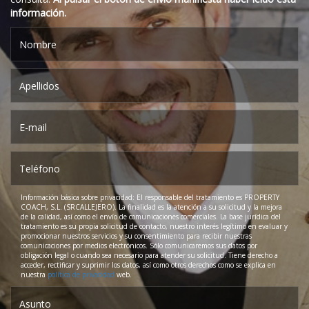
información.
Información básica sobre privacidad: El responsable del tratamiento es PROPERTY
COACH, S.L. (SRCALLEJERO). La finalidad es la atención a su solicitud y la mejora
de la calidad, así como el envío de comunicaciones comerciales. La base jurídica del
tratamiento es su propia solicitud de contacto, nuestro interés legítimo en evaluar y
promocionar nuestros servicios y su consentimiento para recibir nuestras
comunicaciones por medios electrónicos. Sólo comunicaremos sus datos por
obligación legal o cuando sea necesario para atender su solicitud. Tiene derecho a
acceder, rectificar y suprimir los datos, así como otros derechos como se explica en
nuestra
política de privacidad
web.